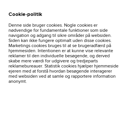
Cookie-politik
Søg
Kurv
Denne side bruger cookies. Nogle cookies er
multinorm-bukser-gul-arc-lr19052-
hjem
arbejdstoj
brancher
nødvendige for fundamentale funktioner som side
lyngsoe-rainwear
navigation og adgang til sikre områder på websiden.
Siden kan ikke fungere optimalt uden disse cookies.
Marketings cookies bruges til at se brugeradfærd på
hjemmesiden. Intentionen er at kunne vise relevante
reklamer til den individuelle besøgende, og derved
skabe mere værdi for udgivere og tredjeparts
reklamebureauer. Statistik cookies hjælper hjemmeside
ejeren med at forstå hvordan besøgende interagerer
med websiden ved at samle og rapportere information
anonymt.