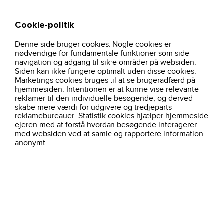
Cookie-politik
Søg
Kurv
Denne side bruger cookies. Nogle cookies er
hjem
arbejdstoj
brancher
jakke-dame-deep-wine-102382-carhartt
nødvendige for fundamentale funktioner som side
navigation og adgang til sikre områder på websiden.
Siden kan ikke fungere optimalt uden disse cookies.
Marketings cookies bruges til at se brugeradfærd på
hjemmesiden. Intentionen er at kunne vise relevante
reklamer til den individuelle besøgende, og derved
skabe mere værdi for udgivere og tredjeparts
reklamebureauer. Statistik cookies hjælper hjemmeside
ejeren med at forstå hvordan besøgende interagerer
med websiden ved at samle og rapportere information
anonymt.