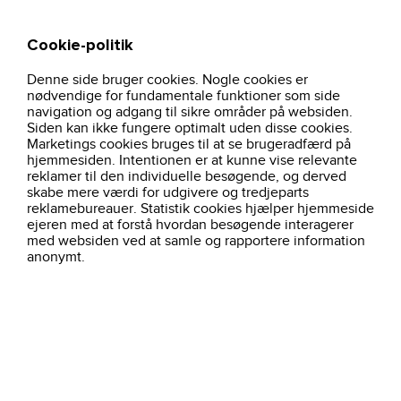
Cookie-politik
Søg
Kurv
Denne side bruger cookies. Nogle cookies er
arbejdsoverall-multinorm-kl-2-gulmarine-
hjem
arbejdstoj
brancher
nødvendige for fundamentale funktioner som side
13103-jak-workwear
navigation og adgang til sikre områder på websiden.
Siden kan ikke fungere optimalt uden disse cookies.
Marketings cookies bruges til at se brugeradfærd på
hjemmesiden. Intentionen er at kunne vise relevante
reklamer til den individuelle besøgende, og derved
skabe mere værdi for udgivere og tredjeparts
reklamebureauer. Statistik cookies hjælper hjemmeside
ejeren med at forstå hvordan besøgende interagerer
med websiden ved at samle og rapportere information
anonymt.