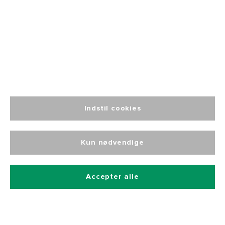
Få din egen
webshop
Indstil cookies
Kun nødvendige
Fri fragt
fra 499
Accepter alle