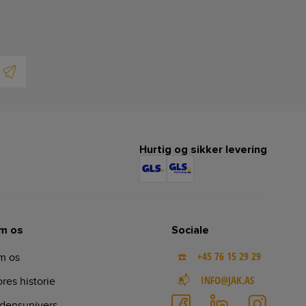
Hurtig og sikker levering
m os
Sociale
☎️ +45 76 15 29 29
m os
📬 INFO@JAK.AS
res historie
densunivers