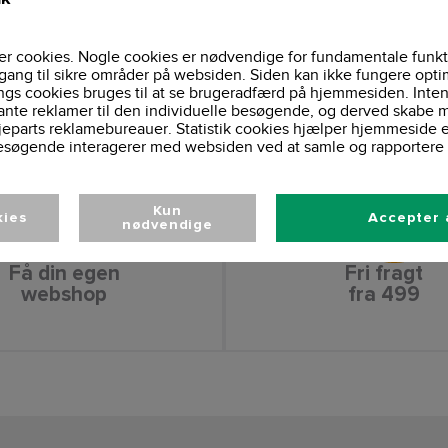
Carhartt-mærke sye
Brand:
Vaskeinformationer
r cookies. Nogle cookies er nødvendige for fundamentale funkt
gang til sikre områder på websiden. Siden kan ikke fungere opti
ngs cookies bruges til at se brugeradfærd på hjemmesiden. Inten
ante reklamer til den individuelle besøgende, og derved skabe m
jeparts reklamebureauer. Statistik cookies hjælper hjemmeside 
esøgende interagerer med websiden ved at samle og rapportere 
Kun
kies
Accepter 
nødvendige
Få din egen
Fri fragt
webshop
fra 499