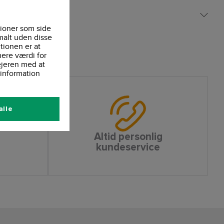
t på lommen
ioner som side
malt uden disse
tionen er at
ere værdi for
ejeren med at
information
alle
Altid personlig
kundeservice