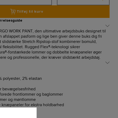
Tilføj til kurv
rrelsesguide
 WORK PANT, den ultimative arbejdsbuks designet til
 afslappet pasform og lige ben giver denne buks dig fri
slidstærke Stretch Ripstop-stof kombinerer bomuld,
l fleksibilitet. Rugged Flex®-teknologi sikrer
ura®-forstærkede lommer og dobbelte knæpaneler øger
ere og professionelle, der kræver slidstærkt arbejdstøj.
polyester, 2% elastan
r bevægelsesfrihed
forede frontlommer og baglommer
mmer og møntlomme
 knæpaneler for ekstra holdbarhed
n
for bedre pasform