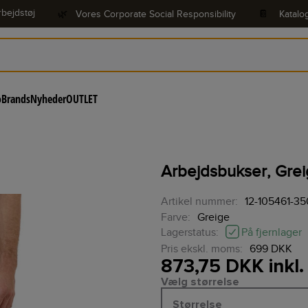
bejdstøj
🌿
Vores Corporate Social Responsibility
📔
Katalo
o
Brands
Nyheder
OUTLET
Arbejdsbukser, Greig
Artikel nummer:
12-105461-35
Farve:
Greige
På fjernlager
Lagerstatus:
Pris ekskl. moms:
699 DKK
873,75 DKK inkl
Vælg størrelse
Størrelse