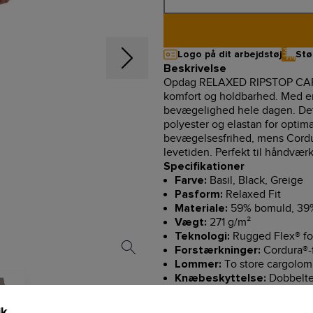
Logo på dit arbejdstøj
Stø
Beskrivelse
Opdag RELAXED RIPSTOP CARGO
komfort og holdbarhed. Med en
bevægelighed hele dagen. Det 
polyester og elastan for optima
bevægelsesfrihed, mens Cord
levetiden. Perfekt til håndværk
Specifikationer
Basil, Black, Greige
Farve:
Relaxed Fit
Pasform:
59% bomuld, 39% 
Materiale:
271 g/m²
Vægt:
Rugged Flex® fo
Teknologi:
Cordura®-
Forstærkninger:
To store cargolo
Lommer:
Dobbelte
Knæbeskyttelse:
Sidder let under talje
Talje:
Skridtkile 
Ekstra komfort:
ik