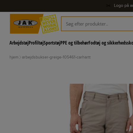
✂️
Logo på ar
Arbejdstøj
Profiltøj
Sportstøj
PPE og tilbehør
Fodtøj og sikkerhedssk
hjem
arbejdsbukser-greige-105461-carhartt