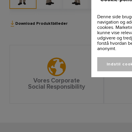
Denne side bruge
navigation og ad
Download Produktbilleder
cookies. Marketi
kunne vise relev
udgivere og tred
forstå hvordan b
anonymt.
Indstil coo
Vores Corporate
Social Responsibility