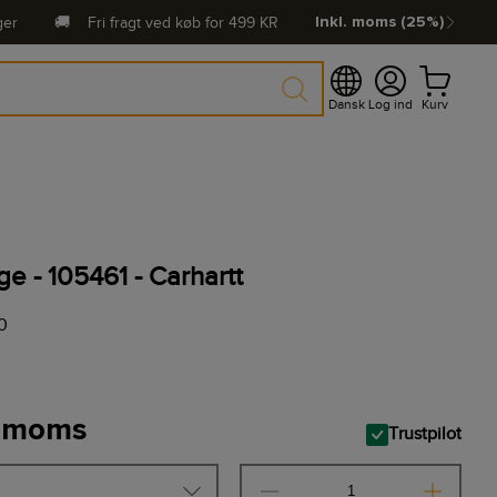
ger
🚚
Fri fragt ved køb for
499
KR
Inkl. moms (25%)
Dansk
Log ind
Kurv
e - 105461 - Carhartt
0
. moms
Trustpilot