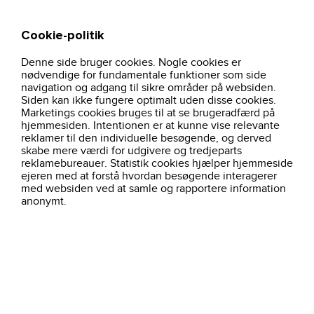
Cookie-politik
Søg
Kurv
Denne side bruger cookies. Nogle cookies er
hjem
0321-pro-wear-dame-poloshirt-orange
nødvendige for fundamentale funktioner som side
navigation og adgang til sikre områder på websiden.
Siden kan ikke fungere optimalt uden disse cookies.
Marketings cookies bruges til at se brugeradfærd på
hjemmesiden. Intentionen er at kunne vise relevante
reklamer til den individuelle besøgende, og derved
skabe mere værdi for udgivere og tredjeparts
reklamebureauer. Statistik cookies hjælper hjemmeside
ejeren med at forstå hvordan besøgende interagerer
med websiden ved at samle og rapportere information
anonymt.