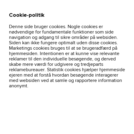
Cookie-politik
Søg
Kurv
Denne side bruger cookies. Nogle cookies er
nødvendige for fundamentale funktioner som side
Betalingen kunne ikke behandles
navigation og adgang til sikre områder på websiden.
Der opstod en fejl, og din ordre kunne derfor ikke
Siden kan ikke fungere optimalt uden disse cookies.
gennemføres. Du vil modtage en e-mail med yderligere
Marketings cookies bruges til at se brugeradfærd på
information om, hvad du kan gøre for at færdiggøre
hjemmesiden. Intentionen er at kunne vise relevante
betalingen.
reklamer til den individuelle besøgende, og derved
skabe mere værdi for udgivere og tredjeparts
reklamebureauer. Statistik cookies hjælper hjemmeside
ejeren med at forstå hvordan besøgende interagerer
med websiden ved at samle og rapportere information
anonymt.