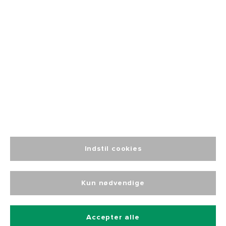
Socialt ansvar
Blog
☎️ +45 76 15 29 29
📬 INFO@JAK.AS
Indstil cookies
Kun nødvendige
© 2024 J.A.K. Workwear. Alle rettigheder forbeholdes.
Udviklet af Grumsen Development ApS
Accepter alle