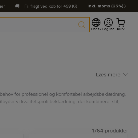
ger
🚚
Fri fragt ved køb for
499
KR
Inkl. moms (25%)
Dansk
Log ind
Kurv
Læs mere
rs behov for professionel og komfortabel arbejdsbeklædning.
ilbyder vi kvalitetsprofilbeklædning, der kombinerer stil,
, har vi et bredt udvalg af produkter til enhver branche.
ler virksomhedens professionalisme og brandidentitet.
1764 produkter
nkerne, så dine medarbejdere kan arbejde effektivt uden at gå