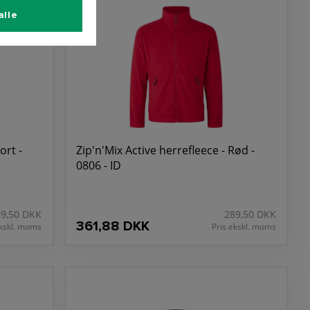
alle
ort -
Zip'n'Mix Active herrefleece - Rød -
0806 - ID
89,50 DKK
289,50 DKK
361,88 DKK
ekskl. moms
Pris ekskl. moms