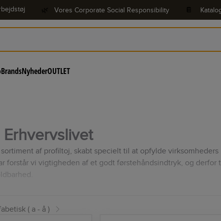
bejdstøj
🌿
Vores Corporate Social Responsibility
📔
Katalo
o
Brands
Nyheder
OUTLET
il Erhvervslivet
ortiment af profiltoj, skabt specielt til at opfylde virksomhede
forstår vi vigtigheden af et godt førstehåndsindtryk, og derfor t
oldbarhed.
efter skræddersyede uniformer, arbejdsjakker eller andet profiltoj
evere tøj, der ikke kun opfylder arbejdskravene, men også afspej
abetisk ( a - å )
fremstillet af slidstærke materialer og designet med komfort i ta