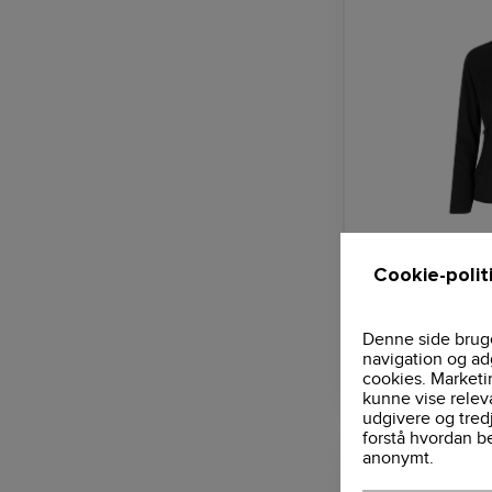
Zip'n'Mix Active
0807 - ID
Cookie-polit
Denne side bruge
navigation og ad
361,88 DKK
cookies. Marketi
kunne vise relev
udgivere og tred
forstå hvordan b
anonymt.