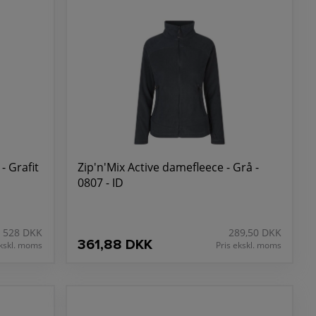
- Grafit
Zip'n'Mix Active damefleece - Grå -
0807 - ID
528 DKK
289,50 DKK
361,88 DKK
ekskl. moms
Pris ekskl. moms