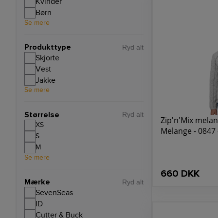
Kvinder
Børn
Se mere
Produkttype
Ryd alt
Skjorte
Vest
Jakke
Se mere
Størrelse
Ryd alt
Zip'n'Mix melan
XS
Melange - 0847 
S
M
Se mere
660 DKK
Mærke
Ryd alt
SevenSeas
ID
Cutter & Buck