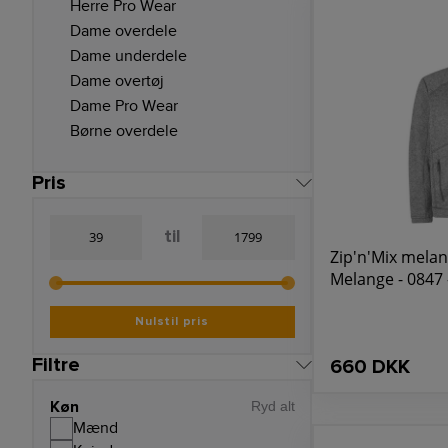
Herre Pro Wear
på kompromis med st
Dame overdele
Dame underdele
Dame overtøj
Dame Pro Wear
Børne overdele
Pris
til
Zip'n'Mix melan
Melange - 08
Nulstil pris
Filtre
660 DKK
Køn
Ryd alt
Mænd