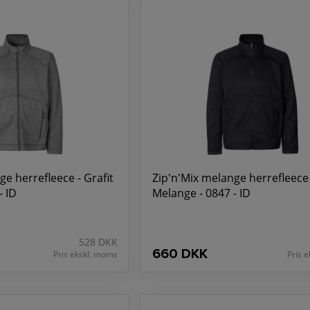
ilen. Udforsk vores sortiment i dag og invester i det perfekte pro
ge herrefleece - Grafit
Zip'n'Mix melange herrefleece
47 - ID
Melange - 0847 - ID
528 DKK
660 DKK
Pris ekskl. moms
Pris 