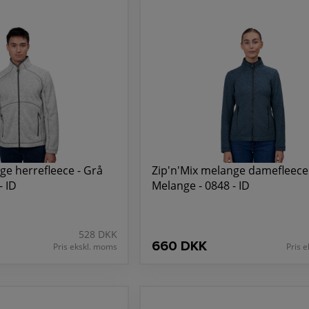
ge herrefleece - Grå
Zip'n'Mix melange damefleece
- ID
Melange - 0848 - ID
528 DKK
660 DKK
Pris ekskl. moms
Pris 