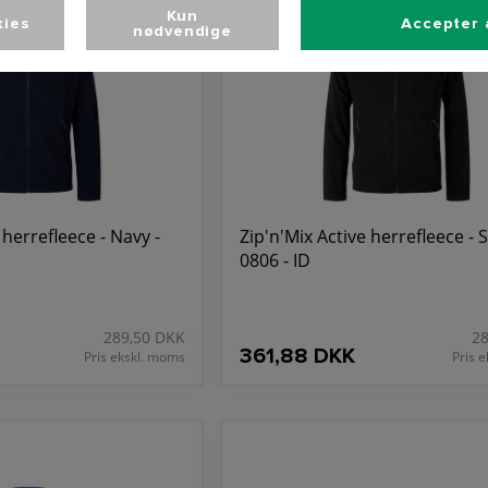
Kun
kies
Accepter 
nødvendige
 herrefleece - Navy -
Zip'n'Mix Active herrefleece - S
0806 - ID
289,50 DKK
2
361,88 DKK
Pris ekskl. moms
Pris 