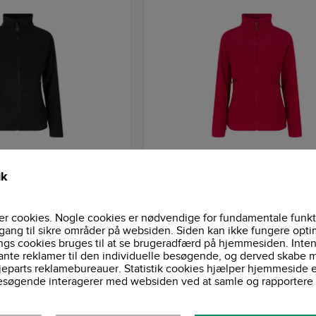
 damefleece - Sort -
Zip'n'Mix Active damefleece - 
0807 - ID
ik
r cookies. Nogle cookies er nødvendige for fundamentale funkt
289,50 DKK
2
gang til sikre områder på websiden. Siden kan ikke fungere opti
361,88 DKK
Pris ekskl. moms
Pris 
ngs cookies bruges til at se brugeradfærd på hjemmesiden. Inten
ante reklamer til den individuelle besøgende, og derved skabe m
jeparts reklamebureauer. Statistik cookies hjælper hjemmeside 
esøgende interagerer med websiden ved at samle og rapportere 