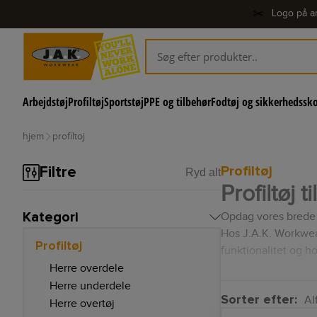
✂️
Logo på ar
Arbejdstøj
Profiltøj
Sportstøj
PPE og tilbehør
Fodtøj og sikkerhedssk
hjem
profiltoj
Profiltøj
Filtre
Ryd alt
Profiltøj t
Kategori
Opdag vores brede s
Hos J.A.K. Workwear 
Profiltøj
funktionalitet og h
Herre overdele
Uanset om du leder 
Herre underdele
Vores fokus er at l
Sorter efter:
Alf
Herre overtøj
Vores profiltoj er 