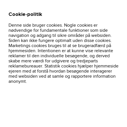
Cookie-politik
Søg
Kurv
Denne side bruger cookies. Nogle cookies er
hjem
profiltoej
craft
tilbehor
nødvendige for fundamentale funktioner som side
navigation og adgang til sikre områder på websiden.
Ingen kategori med det navn!
Siden kan ikke fungere optimalt uden disse cookies.
Vælg en kategori i menu'en for at finde nyt arbejdstøj.
Marketings cookies bruges til at se brugeradfærd på
hjemmesiden. Intentionen er at kunne vise relevante
reklamer til den individuelle besøgende, og derved
skabe mere værdi for udgivere og tredjeparts
reklamebureauer. Statistik cookies hjælper hjemmeside
ejeren med at forstå hvordan besøgende interagerer
med websiden ved at samle og rapportere information
anonymt.