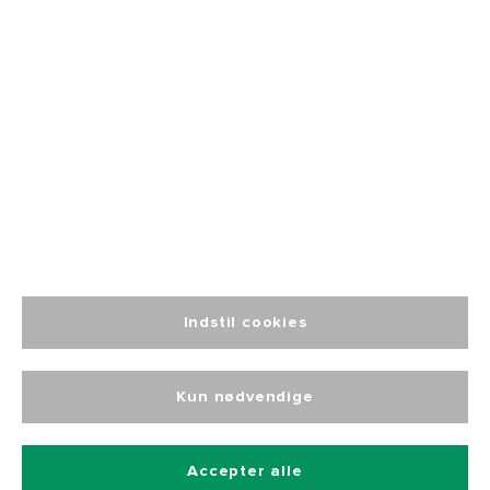
Socialt ansvar
Blog
☎️ +45 76 15 29 29
📬 INFO@JAK.AS
Indstil cookies
Kun nødvendige
© 2024 J.A.K. Workwear. Alle rettigheder forbeholdes.
Udviklet af Grumsen Development ApS
Accepter alle