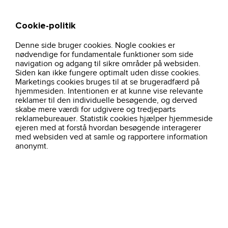
Cookie-politik
Søg
Kurv
Denne side bruger cookies. Nogle cookies er
personligevarnemidler-og-
hjem
beskyttelsestilbehoer
handsker
nødvendige for fundamentale funktioner som side
tilbehor
navigation og adgang til sikre områder på websiden.
Ingen kategori med det navn!
Siden kan ikke fungere optimalt uden disse cookies.
Vælg en kategori i menu'en for at finde nyt arbejdstøj.
Marketings cookies bruges til at se brugeradfærd på
hjemmesiden. Intentionen er at kunne vise relevante
reklamer til den individuelle besøgende, og derved
skabe mere værdi for udgivere og tredjeparts
reklamebureauer. Statistik cookies hjælper hjemmeside
ejeren med at forstå hvordan besøgende interagerer
med websiden ved at samle og rapportere information
anonymt.