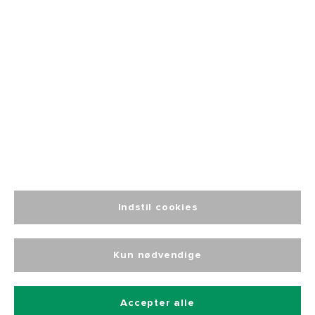
Socialt ansvar
Blog
☎️ +45 76 15 29 29
📬 INFO@JAK.AS
Indstil cookies
Kun nødvendige
© 2024 J.A.K. Workwear. Alle rettigheder forbeholdes.
Udviklet af Grumsen Development ApS
Accepter alle