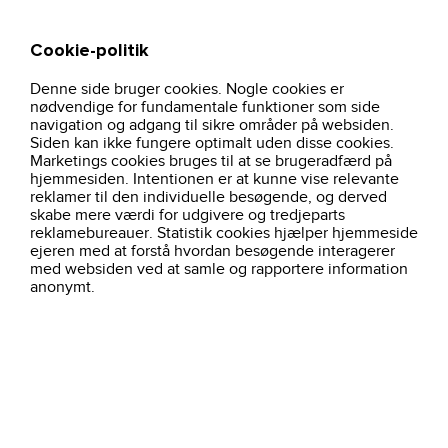
Cookie-politik
Søg
Kurv
Denne side bruger cookies. Nogle cookies er
hjem
fodtoj-og-sikkerhedssko
sikkerhedssko
uden-boa
nødvendige for fundamentale funktioner som side
navigation og adgang til sikre områder på websiden.
Siden kan ikke fungere optimalt uden disse cookies.
Marketings cookies bruges til at se brugeradfærd på
Filtre
Uden BOA
hjemmesiden. Intentionen er at kunne vise relevante
reklamer til den individuelle besøgende, og derved
skabe mere værdi for udgivere og tredjeparts
59 produkter
Sorter efter:
Alfabetisk ( a - å )
reklamebureauer. Statistik cookies hjælper hjemmeside
ejeren med at forstå hvordan besøgende interagerer
med websiden ved at samle og rapportere information
anonymt.