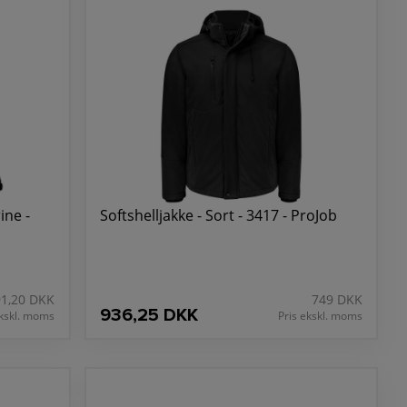
ine -
Softshelljakke - Sort - 3417 - ProJob
91,20 DKK
749 DKK
936,25 DKK
ekskl. moms
Pris ekskl. moms