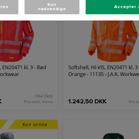
Kun
kies
Accepter 
nødvendige
S, EN20471 kl. 3 - Rød
Softshell, HI-VIS, EN20471 kl. 3 
 Workwear
Orange - 11135 - J.A.K. Workw
994 DKK
K
1.242,50 DKK
Pris ekskl. moms
Pris 
Kun online