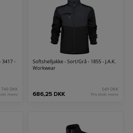
- 3417 -
Softshelljakke - Sort/Grå - 1855 - J.A.K.
Workwear
749 DKK
549 DKK
686,25 DKK
ekskl. moms
Pris ekskl. moms