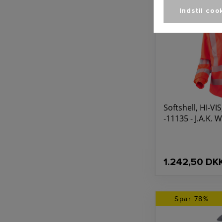
Indstil coo
Softshell, HI-VI
-11135 - J.A.K.
1.242,50 DK
Spar 78%