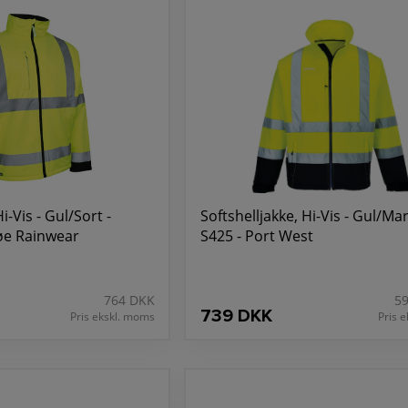
i-Vis - Gul/Sort -
Softshelljakke, Hi-Vis - Gul/Mar
øe Rainwear
S425 - Port West
764 DKK
5
739 DKK
Pris ekskl. moms
Pris 