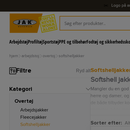
✂️
Logo på ar
Arbejdstøj
Profiltøj
Sportstøj
PPE og tilbehør
Fodtøj og sikkerhedssk
hjem
arbejdstoj
overtoj
softshelljakker
Softshelljakke
Filtre
Ryd alt
Softshell jak
Kategori
Mangler du en god so
herre og damer, og s
Overtøj
de både tilbyder ko
varianter, både med
Arbejdsjakker
perfekte softshell j
Fleecejakker
Sorter efter:
Alf
Softshelljakker