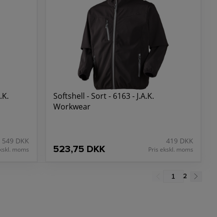
.K.
Softshell - Sort - 6163 - J.A.K.
Workwear
549 DKK
419 DKK
523,75 DKK
ekskl. moms
Pris ekskl. moms
2