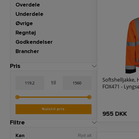
Overdele
Underdele
Øvrige
Regntøj
Godkendelser
Brancher
Pris
Softshelljakke, 
til
FOX471 - Lyngs
Nulstil pris
955 DKK
Filtre
Køn
Ryd alt