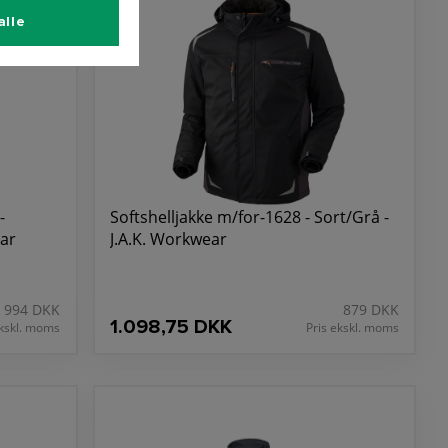
alle
-
Softshelljakke m/for-1628 - Sort/Grå -
ear
J.A.K. Workwear
994 DKK
879 DKK
1.098,75 DKK
ekskl. moms
Pris ekskl. moms