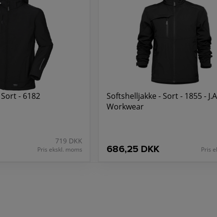
 Sort - 6182
Softshelljakke - Sort - 1855 - J.A
Workwear
719 DKK
686,25 DKK
Pris ekskl. moms
Pris 