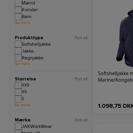
Mænd
Kvinder
Børn
Se mere
Produkttype
Ryd alt
Softshelljakke
Jakke
Regnjakke
Se mere
Softshelljakke m
Størrelse
Marine/Kongeblå
Ryd alt
XXS
XS
S
Se mere
1.098,75 DK
Mærke
Ryd alt
JAKWorkWear