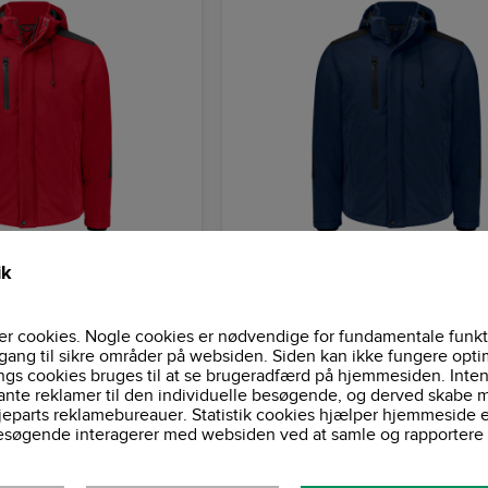
 Rød - 3417 - ProJob
Softshelljakke - Navy - 3417 - 
ik
r cookies. Nogle cookies er nødvendige for fundamentale funkt
749 DKK
gang til sikre områder på websiden. Siden kan ikke fungere opti
936,25 DKK
Pris ekskl. moms
Pris 
ngs cookies bruges til at se brugeradfærd på hjemmesiden. Inten
ante reklamer til den individuelle besøgende, og derved skabe m
jeparts reklamebureauer. Statistik cookies hjælper hjemmeside 
esøgende interagerer med websiden ved at samle og rapportere 