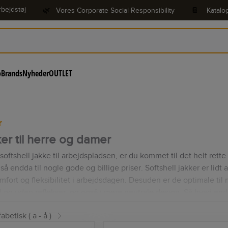
bejdstøj
🌿
Vores Corporate Social Responsibility
📔
Katalo
o
Brands
Nyheder
OUTLET
r
ker til herre og damer
ftshell jakke til arbejdspladsen, er du kommet til det helt rette s
å endda til nogle gode og billige priser. Softshell jakker er lidt a
mfort og fleksibilitet i arbejdsdagen. Desuden er de optimale til 
 og uden reflekser, og også i mere neutrale design. Så hvad end d
akke på siden her.
abetisk ( a - å )