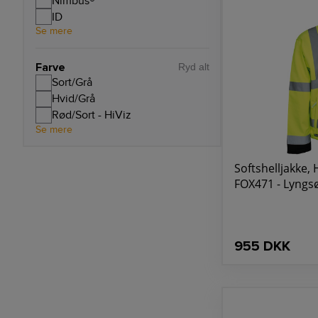
Nimbus®
ID
Se mere
Farve
Ryd alt
Sort/Grå
Hvid/Grå
Rød/Sort - HiViz
Se mere
Softshelljakke, H
FOX471 - Lyngs
955 DKK