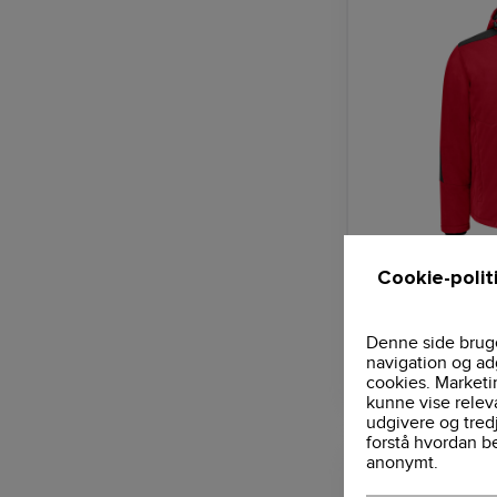
Softshelljakke -
Cookie-polit
Denne side bruge
navigation og ad
936,25 DKK
cookies. Marketi
kunne vise relev
udgivere og tred
forstå hvordan b
anonymt.