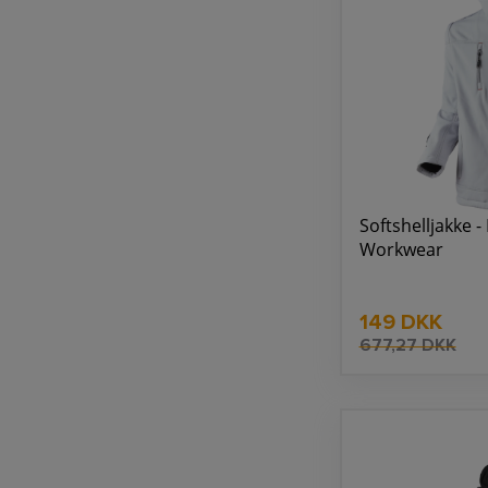
Softshelljakke - 
Workwear
149 DKK
677,27 DKK