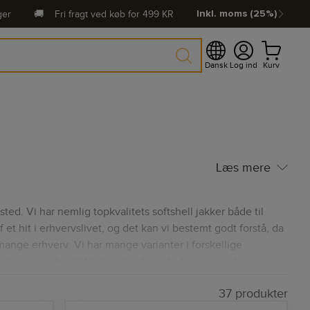
ger
🚚
Fri fragt ved køb for
499
KR
Inkl. moms (25%)
Dansk
Log ind
Kurv
Læs mere
ted. Vi har nemlig topkvalitets softshell jakker både til
f et hit i erhvervslivet, og det kan vi bestemt godt forstå, da
mange erhverv. Vi har mange varianter i forskellige
er passer bedst til din arbejdsplads, har vi nok den
37 produkter