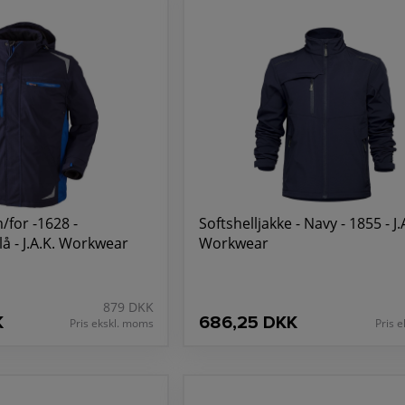
/for -1628 -
Softshelljakke - Navy - 1855 - J.
 - J.A.K. Workwear
Workwear
879 DKK
K
686,25 DKK
Pris ekskl. moms
Pris 