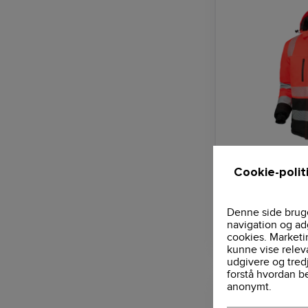
Vinterjakke, Hi-
J.A.K. Workwear
Cookie-polit
Denne side bruge
navigation og ad
1.748,75 DK
cookies. Marketi
kunne vise relev
udgivere og tred
forstå hvordan b
anonymt.