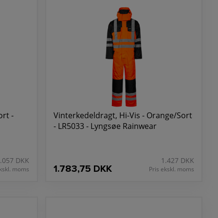
rt -
Vinterkedeldragt, Hi-Vis - Orange/Sort
- LR5033 - Lyngsøe Rainwear
.057 DKK
1.427 DKK
1.783,75 DKK
ekskl. moms
Pris ekskl. moms