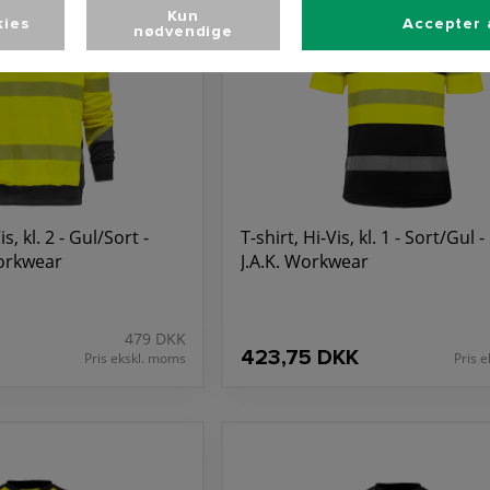
Kun
kies
Accepter 
nødvendige
s, kl. 2 - Gul/Sort -
T-shirt, Hi-Vis, kl. 1 - Sort/Gul 
Workwear
J.A.K. Workwear
479 DKK
423,75 DKK
Pris ekskl. moms
Pris 