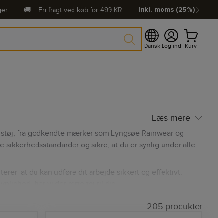
ger
🚚
Fri fragt ved køb for
499
KR
Inkl. moms (25%)
Dansk
Log ind
Kurv
Læs mere
dstøj, fra godkendte mærker som Lyngsøe Rainwear og
te sikkerhedsstandarder og sikre, at du er synlig under alle
erer, at du kan udføre dit arbejde sikkert og effektivt.
ghed, har vi det rette tøj til dig.
veralls og mere. Vi prioriterer kvalitet, komfort og
205 produkter
lsen.