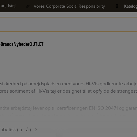
bejdstøj
🌿
Vores Corporate Social Responsibility
📔
Katalo
o
Brands
Nyheder
OUTLET
sikkerhed på arbejdspladsen med vores Hi-Vis godkendte arbej
es sortiment af Hi-Vis tøj er designet til at opfylde de strenges
te arbejdstøj lever op til certificeringen EN ISO 20471 og garant
er på veje, i byggebranchen eller andre områder med krav om synli
 udvalg af Hi-Vis godkendte arbejdstøj, herunder jakker, bukser, o
abetisk ( a - å )
an fokusere på dit arbejde uden at gå på kompromis med beskytte