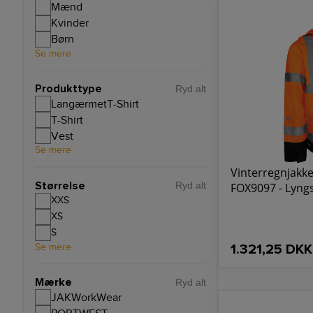
Mænd
Kvinder
Børn
Se mere
Produkttype
Ryd alt
LangærmetT-Shirt
T-Shirt
Vest
Se mere
Vinterregnjakke,
Størrelse
FOX9097 - Lyng
Ryd alt
XXS
XS
S
Se mere
1.321,25 DKK
Mærke
Ryd alt
JAKWorkWear