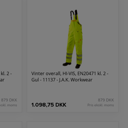
lde dine behov, kontakt vores eksperthold. Vi er
et bedste.
l. 2 -
Vinter overall, HI-VIS, EN20471 kl. 2 -
ear
Gul - 11137 - J.A.K. Workwear
879 DKK
879 DKK
1.098,75 DKK
ekskl. moms
Pris ekskl. moms