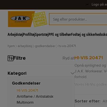
✂️
Logo på ar
Arbejdstøj
Profiltøj
Sportstøj
PPE og tilbehør
Fodtøj og sikkerhedssk
hjem
arbejdstoj
godkendelser
hi-vis-20471
HI-VIS 20471
Filtre
Ryd alt
Opnå synlighed og 
J.A.K. Workwear. Vor
Kategori
forhold.
Godkendelser
Vores Hi-Vis godkend
Uanset om du arbejd
HI-VIS 20471
Antiflame / Antistatisk
Udforsk vores brede
Sorter efter:
Alf
Multinorm
sikkerhed, så du k