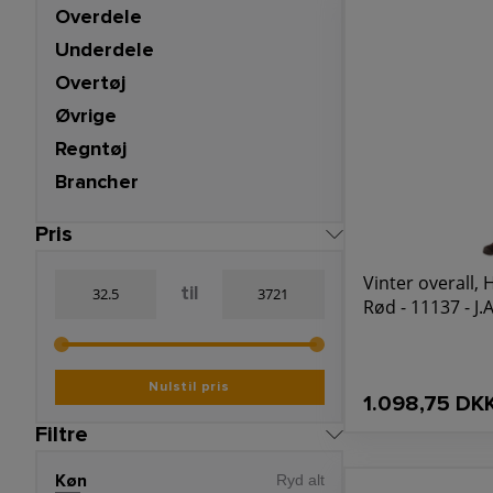
Overdele
For mere informatio
dedikerede til at le
Underdele
Overtøj
Øvrige
Regntøj
Brancher
Pris
Vinter overall, H
til
Rød - 11137 - J
Nulstil pris
1.098,75 DK
Filtre
Køn
Ryd alt