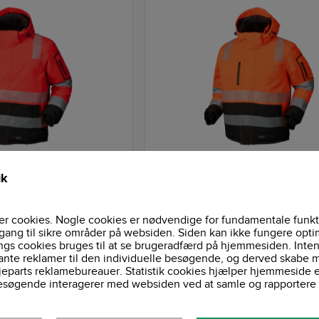
Vis - Rød/Sort - 11139 -
Vinterjakke, Hi-Vis - Orange/So
11139 - J.A.K. Workwear
ik
r cookies. Nogle cookies er nødvendige for fundamentale funkt
1.399 DKK
1
gang til sikre områder på websiden. Siden kan ikke fungere opti
K
1.748,75 DKK
Pris ekskl. moms
Pris 
ngs cookies bruges til at se brugeradfærd på hjemmesiden. Inten
ante reklamer til den individuelle besøgende, og derved skabe m
jeparts reklamebureauer. Statistik cookies hjælper hjemmeside 
esøgende interagerer med websiden ved at samle og rapportere 