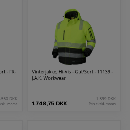
rt - FR-
Vinterjakke, Hi-Vis - Gul/Sort - 11139 -
J.A.K. Workwear
.560 DKK
1.399 DKK
1.748,75 DKK
ekskl. moms
Pris ekskl. moms