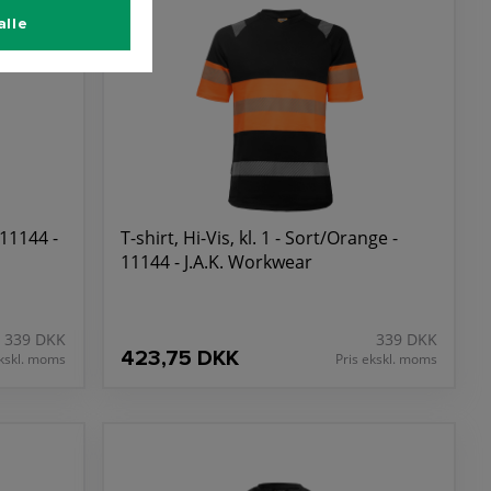
alle
- 11144 -
T-shirt, Hi-Vis, kl. 1 - Sort/Orange -
11144 - J.A.K. Workwear
339 DKK
339 DKK
423,75 DKK
ekskl. moms
Pris ekskl. moms