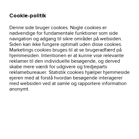
Cookie-politik
Søg
Kurv
Denne side bruger cookies. Nogle cookies er
hjem
arbejdstoj
brancher
mekaniker-autovaerksted
nødvendige for fundamentale funktioner som side
navigation og adgang til sikre områder på websiden.
Siden kan ikke fungere optimalt uden disse cookies.
Marketings cookies bruges til at se brugeradfærd på
Filtre
Mekaniker / Autoværksted
hjemmesiden. Intentionen er at kunne vise relevante
reklamer til den individuelle besøgende, og derved
skabe mere værdi for udgivere og tredjeparts
16 produkter
Sorter efter:
Alfabetisk ( a - å )
reklamebureauer. Statistik cookies hjælper hjemmeside
ejeren med at forstå hvordan besøgende interagerer
med websiden ved at samle og rapportere information
anonymt.