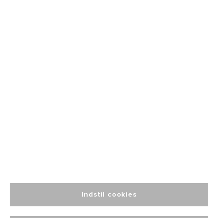
Fri fragt
fra 499
Altid personlig
kundeservice
Indstil cookies