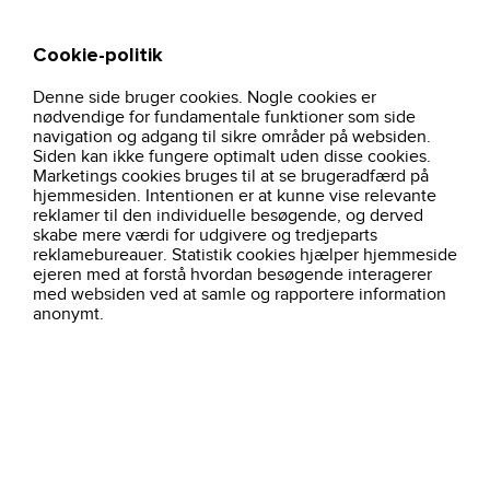
Cookie-politik
Søg
Kurv
Denne side bruger cookies. Nogle cookies er
dame-sweatjakke-med-aftagelig-hatte-hi-
hjem
arbejdstoj
brancher
nødvendige for fundamentale funktioner som side
vis-kl-2-11152-orangesort-jak-workwear
navigation og adgang til sikre områder på websiden.
Siden kan ikke fungere optimalt uden disse cookies.
Marketings cookies bruges til at se brugeradfærd på
hjemmesiden. Intentionen er at kunne vise relevante
reklamer til den individuelle besøgende, og derved
skabe mere værdi for udgivere og tredjeparts
reklamebureauer. Statistik cookies hjælper hjemmeside
ejeren med at forstå hvordan besøgende interagerer
med websiden ved at samle og rapportere information
anonymt.