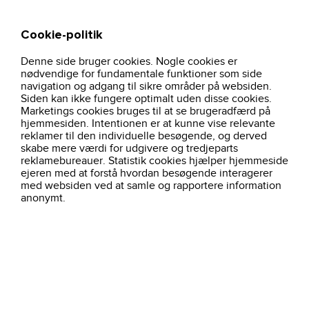
Cookie-politik
Søg
Kurv
Denne side bruger cookies. Nogle cookies er
hjem
profiltoej
craft
tilbehor
nødvendige for fundamentale funktioner som side
navigation og adgang til sikre områder på websiden.
Ingen kategori med det navn!
Siden kan ikke fungere optimalt uden disse cookies.
Vælg en kategori i menu'en for at finde nyt arbejdstøj.
Marketings cookies bruges til at se brugeradfærd på
hjemmesiden. Intentionen er at kunne vise relevante
reklamer til den individuelle besøgende, og derved
skabe mere værdi for udgivere og tredjeparts
reklamebureauer. Statistik cookies hjælper hjemmeside
ejeren med at forstå hvordan besøgende interagerer
med websiden ved at samle og rapportere information
anonymt.