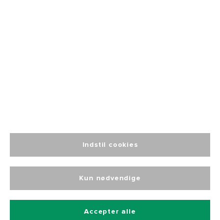
Socialt ansvar
Blog
☎️ +45 76 15 29 29
📬 INFO@JAK.AS
Indstil cookies
Kun nødvendige
© 2024 J.A.K. Workwear. Alle rettigheder forbeholdes.
Udviklet af Grumsen Development ApS
Accepter alle