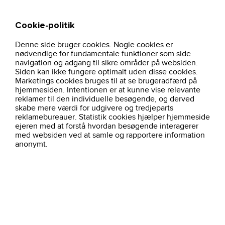
Cookie-politik
Søg
Kurv
Denne side bruger cookies. Nogle cookies er
hjem
ppe-og-tilbehor
accessories
knapuder
nødvendige for fundamentale funktioner som side
navigation og adgang til sikre områder på websiden.
Siden kan ikke fungere optimalt uden disse cookies.
Marketings cookies bruges til at se brugeradfærd på
Filtre
Knæpuder
hjemmesiden. Intentionen er at kunne vise relevante
reklamer til den individuelle besøgende, og derved
skabe mere værdi for udgivere og tredjeparts
8 produkter
Sorter efter:
Alfabetisk ( a - å )
reklamebureauer. Statistik cookies hjælper hjemmeside
ejeren med at forstå hvordan besøgende interagerer
med websiden ved at samle og rapportere information
anonymt.