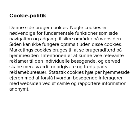
Cookie-politik
Søg
Kurv
Denne side bruger cookies. Nogle cookies er
hjem
brands
monitor
nødvendige for fundamentale funktioner som side
navigation og adgang til sikre områder på websiden.
Siden kan ikke fungere optimalt uden disse cookies.
Marketings cookies bruges til at se brugeradfærd på
Filtre
MONITOR
hjemmesiden. Intentionen er at kunne vise relevante
reklamer til den individuelle besøgende, og derved
skabe mere værdi for udgivere og tredjeparts
29 produkter
Sorter efter:
Alfabetisk ( a - å )
reklamebureauer. Statistik cookies hjælper hjemmeside
ejeren med at forstå hvordan besøgende interagerer
med websiden ved at samle og rapportere information
anonymt.