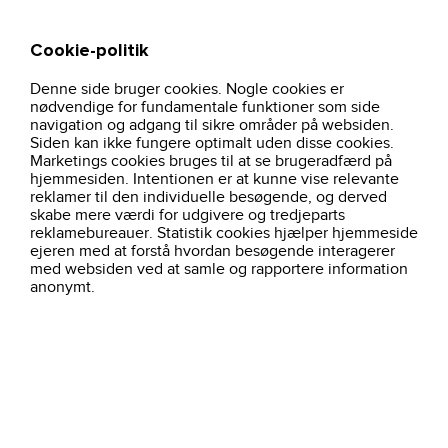
Cookie-politik
Søg
Kurv
Denne side bruger cookies. Nogle cookies er
hjem
arbejdstoj
godkendelser
hi-vis-20471
nødvendige for fundamentale funktioner som side
navigation og adgang til sikre områder på websiden.
Siden kan ikke fungere optimalt uden disse cookies.
Marketings cookies bruges til at se brugeradfærd på
Filtre
HI-VIS 20471
hjemmesiden. Intentionen er at kunne vise relevante
reklamer til den individuelle besøgende, og derved
skabe mere værdi for udgivere og tredjeparts
205 produkter
Sorter efter:
Alfabetisk ( a - å )
reklamebureauer. Statistik cookies hjælper hjemmeside
ejeren med at forstå hvordan besøgende interagerer
med websiden ved at samle og rapportere information
anonymt.